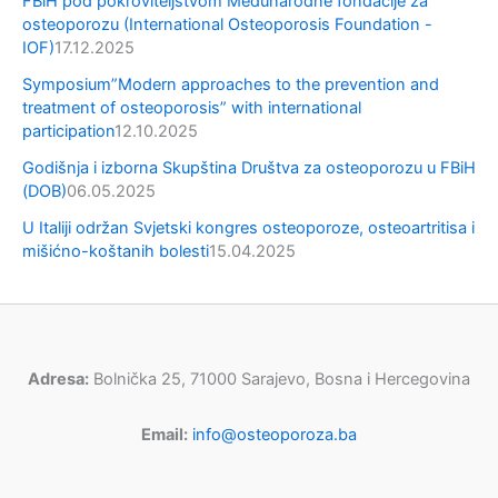
FBiH pod pokroviteljstvom Međunarodne fondacije za
osteoporozu (International Osteoporosis Foundation -
IOF)
17.12.2025
Symposium”Modern approaches to the prevention and
treatment of osteoporosis” with international
participation
12.10.2025
Godišnja i izborna Skupština Društva za osteoporozu u FBiH
(DOB)
06.05.2025
U Italiji održan Svjetski kongres osteoporoze, osteoartritisa i
mišićno-koštanih bolesti
15.04.2025
Adresa:
Bolnička 25, 71000 Sarajevo, Bosna i Hercegovina
Email:
info@osteoporoza.ba