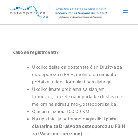
Skip
to
content
Kako se registrovati?
Ukoliko želite da postanete član Društva za
osteoporozu u FBiH, molimo da unesete
podatke u donji formular i pošaljete ga.
Ukoliko imate problema sa slanjem
formulara, možete nam podatke dostaviti e-
mailom na adresu info@osteoporoza.ba
Članarina iznosi 100,00 KM.
Na uplatnici je potrebno naglasiti:
Uplata
članarine za Drušvo za osteoporozu u FBiH
za (Vaše ime i prezime).