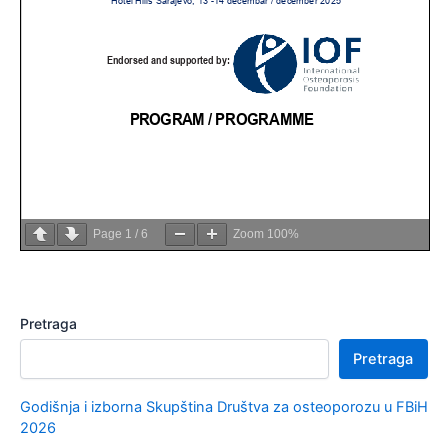
Page
1
/
6
Zoom
100%
Pretraga
Pretraga
Godišnja i izborna Skupština Društva za osteoporozu u FBiH
2026